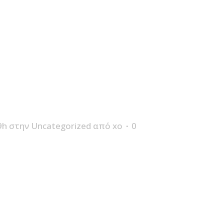
9h
στην
Uncategorized
από
xo
0