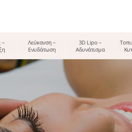
 –
Λεύκανση –
3D Lipo –
Τοπι
ξη
Ενυδάτωση
Αδυνάτισμα
Κυτ