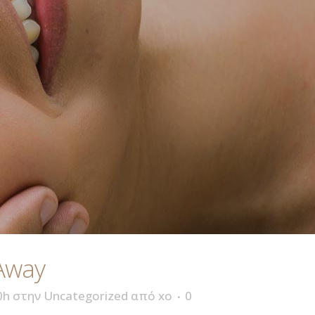
Away
0h
στην
Uncategorized
από
xo
0