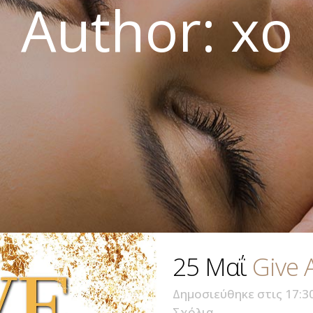
Author: xo
25 Μαΐ
Give 
Δημοσιεύθηκε στις 17:3
Σχόλια