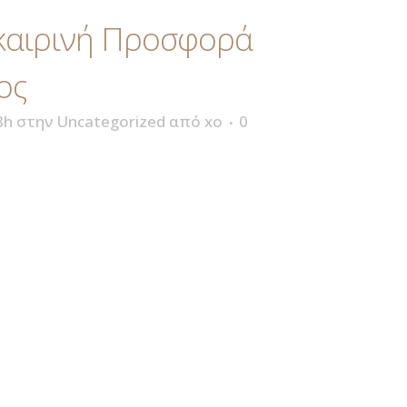
καιρινή Προσφορά
ος
8h
στην
Uncategorized
από
xo
0